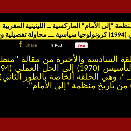
تفصيلية وشاملة ــ
Share
 غشت الحلقة السادسة والأخيرة من مقالة "م