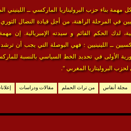
ل مهمة بناء حزب البروليتاريا الماركسي ــ اللينيني 
نيين في المرحلة الراهنة، من أجل قيادة النضال الثوري 
ية، لدك الحكم القائم و سيدته الإمبريالية. إن مهم
كسيين ــ اللينينيين : فهي البوصلة التي يجب أن ترش
رية الأولى في تحديد الخط السياسي بالنسبة للماركسيي
 لحزب البروليتاريا المغربي ".
مجلة أنفاس
من تراث الحملم
مقالات ودراسات
إعلانا