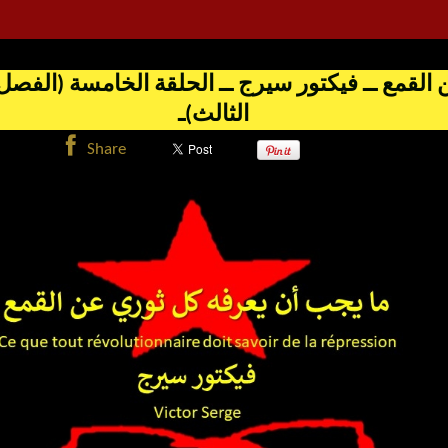
لقمع ــ فيكتور سيرج ــ الحلقة الخامسة (الفصل 
الثالث)ـ
Share